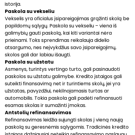
istorija
.
Paskola su vekseliu
Vekselis yra oficialus įsipareigojimas grąžinti skolą be
papildomų sąlygų.
Paskola su vekseliu
– viena iš
galimybių gauti paskolą, kai kiti variantai nėra
prieinami. Toks sprendimas reikalauja didelio
atsargumo, nes neįvykdžius savo įsipareigojimų,
skolos gali dar labiau išaugti.
Paskola su užstatu
Asmenys, turintys vertingo turto, gali pasinaudoti
paskolos su užstatu galimybe. Kredito įstaigos gali
suteikti finansavimą net ir turintiems skolų, jei yra
užstatas, pavyzdžiui, nekilnojamasis turtas ar
automobilis. Tokia paskola gali padėti refinansuoti
esamas skolas ir sumažinti įmokas.
Antstolių refinansavimas
Refinansavimas leidžia sujungti skolas į vieną naują
paskolą su geresnėmis sąlygomis. Tradicinės kredito
įstaigos dažniausiai neteikia refinansavimo paslaugų