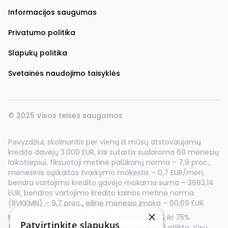
Informacijos saugumas
Privatumo politika
Slapukų politika
Svetainės naudojimo taisyklės
© 2025 Visos teisės saugomos
Pavyzdžiui, skolinantis per vieną iš mūsų atstovaujamų
kredito davėjų 3.000 EUR, kai sutartis sudaroma 60 mėnesių
laikotarpiui, fiksuotoji metinė palūkanų norma – 7,9 proc.,
mėnesinis sąskaitos tvarkymo mokestis – 0,7 EUR/mėn,
bendra vartojimo kredito gavėjo mokama suma – 3683,14
EUR, bendros vartojimo kredito kainos metinė norma
(BVKKMN) – 9,7 proc., eilinė mėnesio įmoka – 60,69 EUR.
×
Metinė palūkanų norma gali svyruoti nuo 5% iki 75%
Patvirtinkite slapukus
(maksimali palūkanų norma) , atsižvelgiant į atliktą Jūsų