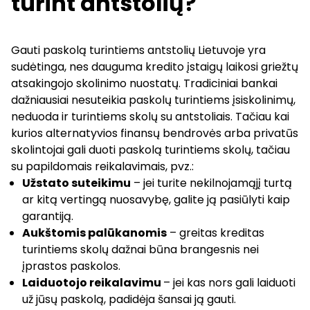
turint antstolių?
Gauti paskolą turintiems antstolių Lietuvoje yra
sudėtinga, nes dauguma kredito įstaigų laikosi griežtų
atsakingojo skolinimo nuostatų. Tradiciniai bankai
dažniausiai nesuteikia paskolų turintiems įsiskolinimų,
neduoda ir turintiems skolų su antstoliais. Tačiau kai
kurios alternatyvios finansų bendrovės arba privatūs
skolintojai gali duoti paskolą turintiems skolų, tačiau
su papildomais reikalavimais, pvz.:
Užstato suteikimu
– jei turite nekilnojamąjį turtą
ar kitą vertingą nuosavybę, galite ją pasiūlyti kaip
garantiją.
Aukštomis palūkanomis
– greitas kreditas
turintiems skolų dažnai būna brangesnis nei
įprastos paskolos.
Laiduotojo reikalavimu
– jei kas nors gali laiduoti
už jūsų paskolą, padidėja šansai ją gauti.