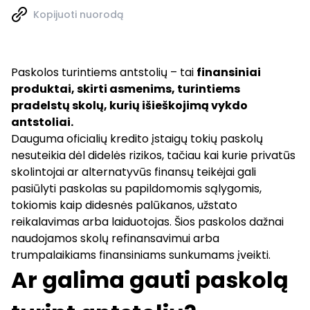
Kopijuoti nuorodą
Paskolos turintiems antstolių – tai
finansiniai
produktai, skirti asmenims, turintiems
pradelstų skolų, kurių išieškojimą vykdo
antstoliai.
Dauguma oficialių kredito įstaigų tokių paskolų
nesuteikia dėl didelės rizikos, tačiau kai kurie privatūs
skolintojai ar alternatyvūs finansų teikėjai gali
pasiūlyti paskolas su papildomomis sąlygomis,
tokiomis kaip didesnės palūkanos, užstato
reikalavimas arba laiduotojas. Šios paskolos dažnai
naudojamos skolų refinansavimui arba
trumpalaikiams finansiniams sunkumams įveikti.
Ar galima gauti paskolą