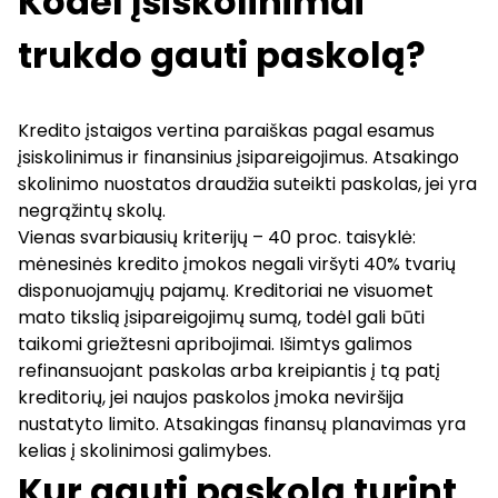
Kodėl įsiskolinimai
trukdo gauti paskolą?
Kredito įstaigos vertina paraiškas pagal esamus
įsiskolinimus ir finansinius įsipareigojimus. Atsakingo
skolinimo nuostatos draudžia suteikti paskolas, jei yra
negrąžintų skolų.
Vienas svarbiausių kriterijų – 40 proc. taisyklė:
mėnesinės kredito įmokos negali viršyti 40% tvarių
disponuojamųjų pajamų. Kreditoriai ne visuomet
mato tikslią įsipareigojimų sumą, todėl gali būti
taikomi griežtesni apribojimai. Išimtys galimos
refinansuojant paskolas arba kreipiantis į tą patį
kreditorių, jei naujos paskolos įmoka neviršija
nustatyto limito. Atsakingas finansų planavimas yra
kelias į skolinimosi galimybes.
Kur gauti paskolą turint