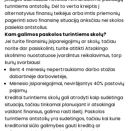
turintiems antstolių. Dėl to verta kreiptis į
alternatyvius finansų teikėjus arba imtis priemonių
pagerinti savo finansinę situaciją anksčiau nei skolos
pasiekia antstolius.
Kam galimos paskolos turintiems skolų?
Jei turite finansinių įsipareigojimų ar skolų, tačiau
norite dar pasiskolinti, turite atitikti Atsakingo
skolinimo nuostatuose įvardintus reikalavimus, tarp
kurių svarbiausi:
Bent 4 mėnesių nepertraukiamo darbo stažas
dabartinėje darbovietėje,
Mėnesio įsipareigojimai, neviršijantys 40% pastovių
pajamų.
Kreditai turintiems skolų gali atrodyti kaip sudėtinga
situacija, tačiau tinkamai planuojant ir atsakingai
valdant finansus, galima rasti išeitį. Paskolos
turintiems antstolių yra sudėtingos, tačiau kai kurie
kreditoriai siūlo galimybes gauti kreditą ar