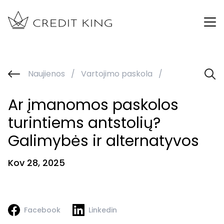
Naujienos
/
Vartojimo paskola
/
Ar įmanomos paskolos
turintiems antstolių?
Galimybės ir alternatyvos
Kov 28, 2025
Facebook
Linkedin