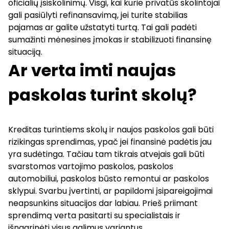
oficialių įsiskolinimų. Visgi, kai kurie privatūs skolintojai
gali pasiūlyti refinansavimą, jei turite stabilias
pajamas ar galite užstatyti turtą. Tai gali padėti
sumažinti mėnesines įmokas ir stabilizuoti finansinę
situaciją.
Ar verta imti naujas
paskolas turint skolų?
Kreditas turintiems skolų ir naujos paskolos gali būti
rizikingas sprendimas, ypač jei finansinė padėtis jau
yra sudėtinga. Tačiau tam tikrais atvejais gali būti
svarstomos
vartojimo paskolos
,
paskolos
automobiliui
,
paskolos būsto remontui
ar
paskolos
sklypui
. Svarbu įvertinti, ar papildomi įsipareigojimai
neapsunkins situacijos dar labiau. Prieš priimant
sprendimą verta pasitarti su specialistais ir
išnagrinėti visus galimus variantus.