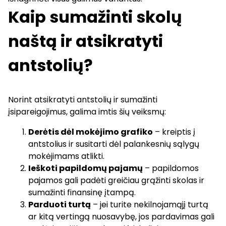
Kaip sumažinti skolų
naštą ir atsikratyti
antstolių?
Norint atsikratyti antstolių ir sumažinti
įsipareigojimus, galima imtis šių veiksmų:
Derėtis dėl mokėjimo grafiko
– kreiptis į
antstolius ir susitarti dėl palankesnių sąlygų
mokėjimams atlikti.
Ieškoti papildomų pajamų
– papildomos
pajamos gali padėti greičiau grąžinti skolas ir
sumažinti finansinę įtampą.
Parduoti turtą
– jei turite nekilnojamąjį turtą
ar kitą vertingą nuosavybę, jos pardavimas gali