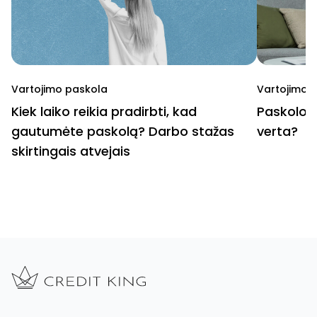
Vartojimo paskola
Vartojimo 
Kiek laiko reikia pradirbti, kad
Paskolos
gautumėte paskolą? Darbo stažas
verta?
skirtingais atvejais