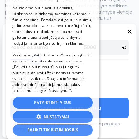
kreditingumo ir rizikos vertinimą. Credit King yra patikima
Naudojame būtinuosius slapukus,
paskolų palyginimo platforma, suteikianti galimybę vienoje
užtikrinančius tinkamą svetainės veikimą ir
vietoje nemokamai ir operatyviai gauti geriausius
funkcionavimą. Remdamiesi gautu sutikimu,
asmeninius kredito pasiūlymus.
galime naudoti įvairius savo ir trečiųjų šalių
×
statistinius ir rinkodaros slapukus, kad
Vartojimo paskola gali būti suteikta su paskolos terminu
galėtume analizuoti jūsų apsilankymą,
nuo 3 iki 84 mėnesių, paskolos suma nuo 300 EUR iki 25000
rodyti jums pritaikytą turinį ir reklamas.
EUR ir metine palūkanų norma nuo 9%.
Paskolos suma
€
Refinansavimas galimas su paskolos terminu nuo 3 iki 84
Pasirinkus „Patvirtinti visus“, bus įjungti visi
mėnesių, paskolos suma nuo 300 EUR iki 25000 EUR ir
svetainėje esantys slapukai. Pasirinkus
metine palūkanų norma nuo 9%.
„Palikti tik būtinuosius“, bus įjungti tik
Mėnesinė įmoka*
būtinieji slapukai, užtikrinantys tinkamą
Automobilio paskola gali būti suteikta su paskolos terminu
svetainės veikimą. Daugiau informacijos
70.67
€
nuo 3 iki 72 mėnesių, paskolos suma nuo 1000 EUR iki 25000
/ mėn.
apie svetainėje naudojamus slapukus
EUR ir metine palūkanų norma nuo 9%.
pateikiama skiltyje „Nustatymai“.
Paskola namų remontui gali būti suteikta paskolos terminu
nuo 3 iki 84 mėnesių, paskolos suma nuo 300 EUR iki 25000
PATVIRTINTI VISUS
Gauti geriausią pasiūlymą
EUR ir metine palūkanų norma nuo 9%.
NUSTATYMAI
*
Nurodyta mėnesinė įmoka yra tik informacinio pobūdžio,
galutinis pasiūlymas gali skirtis.
PALIKTI TIK BŪTINUOSIUS