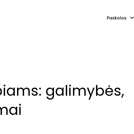
Paskolos
iams: galimybės,
imai