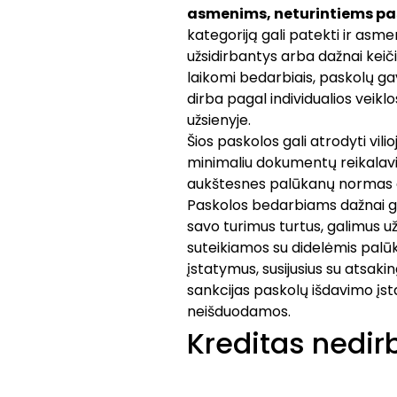
asmenims, neturintiems p
kategoriją gali patekti ir asme
užsidirbantys arba dažnai keič
laikomi bedarbiais, paskolų gav
dirba pagal individualios veiklo
užsienyje.
Šios paskolos gali atrodyti vilio
minimaliu dokumentų reikalavim
aukštesnes palūkanų normas dė
Paskolos bedarbiams dažnai gal
savo turimus turtus, galimus už
suteikiamos su didelėmis palū
įstatymus, susijusius su atsaki
sankcijas paskolų išdavimo įs
neišduodamos.
Kreditas nedi