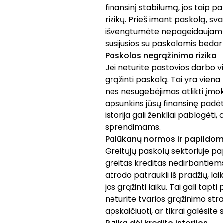
finansinį stabilumą, jos taip p
rizikų. Prieš imant paskolą, sva
išvengtumėte nepageidaujamų f
susijusios su paskolomis beda
Paskolos negrąžinimo rizika
Jei neturite pastovios darbo vi
grąžinti paskolą. Tai yra viena
nes nesugebėjimas atlikti įmok
apsunkins jūsų finansinę padėtį
istorija gali ženkliai pablogėti, 
sprendimams.
Palūkanų normos ir papildom
Greitųjų paskolų sektoriuje p
greitas kreditas nedirbantiems
atrodo patraukli iš pradžių, la
jos grąžinti laiku. Tai gali tapt
neturite tvarios grąžinimo strat
apskaičiuoti, ar tikrai galėsite sa
Rizika dėl kredito istorijos