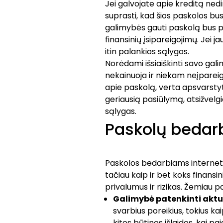
Jei galvojate apie kreditą ned
suprasti, kad šios paskolos bu
galimybės gauti paskolą bus pr
finansinių įsipareigojimų. Jei ja
itin palankios sąlygos.
Norėdami išsiaiškinti savo gali
nekainuoja ir niekam neįpareigo
apie paskolą, verta apsvarstyt
geriausią pasiūlymą, atsižvelgi
sąlygas.
Paskolų bedar
Paskolos bedarbiams internetu g
tačiau kaip ir bet koks finansi
privalumus ir rizikas. Žemiau
Galimybė patenkinti aktu
svarbius poreikius, tokius k
kitos būtinos išlaidos, kai p