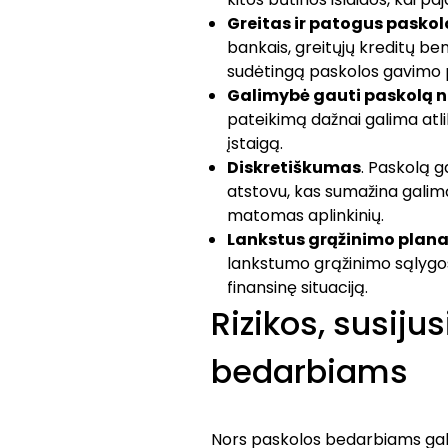
Greitas ir patogus pasko
bankais, greitųjų kreditų be
sudėtingą paskolos gavimo 
Galimybė gauti paskolą n
pateikimą dažnai galima atlik
įstaigą.
Diskretiškumas
. Paskolą g
atstovu, kas sumažina galimą
matomas aplinkinių.
Lankstus grąžinimo plan
lankstumo grąžinimo sąlygose,
finansinę situaciją.
Rizikos, susiju
bedarbiams
Nors paskolos bedarbiams gali 