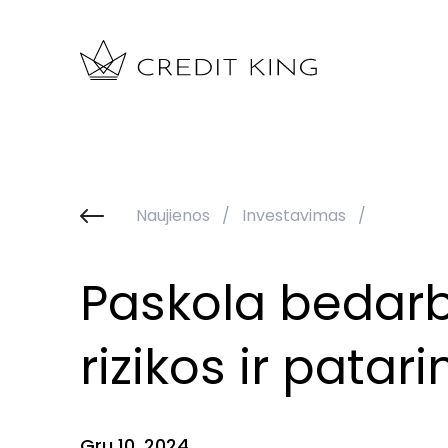
Naujienos
/
Investavimas
/
Paskola bedarb
rizikos ir patar
Gru 10, 2024