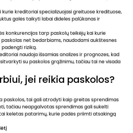
ai kurie kreditoriai specializuojasi greituose kredituose,
ktus galės taikyti labai dideles palūkanas ir
lės konkurencijos tarp paskolų teikėjų kai kurie
lyti paskolas net bedarbiams, naudodami aukštesnes
padengti riziką.
kreditoriai naudoja išsamias analizes ir prognozes, kad
susitvarkyti su paskolos grąžinimu, tačiau tai ne visada
biui, jei reikia paskolos?
ia paskolos, tai gali atrodyti kaip greitas sprendimas
ti, tačiau neapgalvotas sprendimas gali sukelti
Štai keletas patarimų, kurie padės priimti atsakingą
ėtį