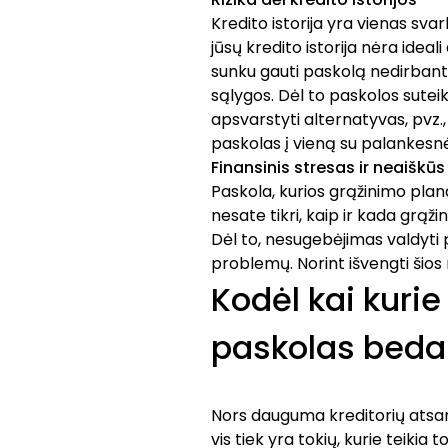
Kredito istorija yra vienas sva
jūsų kredito istorija nėra ideal
sunku gauti paskolą nedirban
sąlygos. Dėl to paskolos sutei
apsvarstyti alternatyvas, pvz.
paskolas į vieną su palankesn
Finansinis stresas ir neaiškū
Paskola, kurios grąžinimo planas
nesate tikri, kaip ir kada grąžin
Dėl to, nesugebėjimas valdyti p
problemų. Norint išvengti šios ri
Kodėl kai kurie
paskolas bed
Nors dauguma kreditorių atsarg
vis tiek yra tokių, kurie teikia 