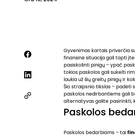
Gyvenimas kartais priverčia su
finansinė situacija gali tapti
pasiskolinti pinigų – ypač pas
tokios paskolos gali sukelti ri
laukia už šių greitų pinigų ir k
Šio straipsnio tikslas – padėti
paskolos nedirbantiems gali bū
alternatyvas galite pasirinkti,
Paskolos beda
Paskolos bedarbiams – tai
fin