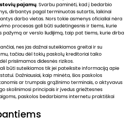
astovių pajamų
. Svarbu paminėti, kad į bedarbio
nys, dirbantys pagal terminuotas sutartis, laikinai
iantys darbo vietas. Nors tokie asmenys oficialiai nėra
imo procesas gali būti sudėtingesnis ir tiems, kurie
s pažymą ar verslo liudijimą, taip pat tiems, kurie dirba
jančiai, nes jas dažnai suteikiamos greitai ir su
u, tačiau dėl tokių paskolų kreditoriai taiko
l prisiimamos didesnės rizikos.
i būti suteikiamos tik jei pateiksite informaciją apie
statui. Dažniausiai, kaip minėta, šios paskolos
kanomis ar trumpais grąžinimo terminais, o aktyvavus
ngo skolinimosi principais ir įvedus griežtesnes
taigoms, paskolos bedarbiams internetu praktiškai
rbantiems