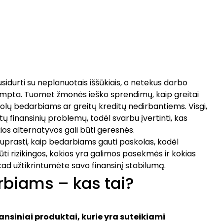
sidurti su neplanuotais iššūkiais, o netekus darbo
 įtempta. Tuomet žmonės ieško sprendimų, kaip greitai
kolų bedarbiams ar greitų kreditų nedirbantiems. Visgi,
mtų finansinių problemų, todėl svarbu įvertinti, kas
okios alternatyvos gali būti geresnės.
 suprasti, kaip bedarbiams gauti paskolas, kodėl
ti rizikingos, kokios yra galimos pasekmės ir kokias
 kad užtikrintumėte savo finansinį stabilumą.
rbiams – kas tai?
ansiniai produktai, kurie yra suteikiami