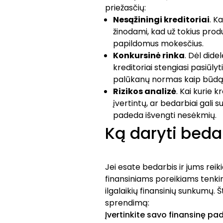
priežasčių:
Nesąžiningi kreditoriai
. K
žinodami, kad už tokius produ
papildomus mokesčius.
Konkursinė rinka
. Dėl dide
kreditoriai stengiasi pasiū
palūkanų normas kaip būdą 
Rizikos analizė
. Kai kurie 
įvertintų, ar bedarbiai gali 
padeda išvengti nesėkmių.
Ką daryti bedar
Jei esate bedarbis ir jums reik
finansiniams poreikiams tenkin
ilgalaikių finansinių sunkumų. 
sprendimą:
Įvertinkite savo finansinę pad