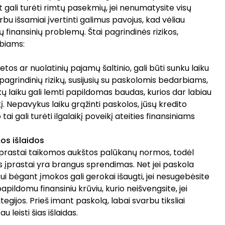
at gali turėti rimtų pasekmių, jei nenumatysite visų
rbu išsamiai įvertinti galimus pavojus, kad vėliau
inansinių problemų. Štai pagrindinės rizikos,
rbiams:
etos ar nuolatinių pajamų šaltinio, gali būti sunku laiku
 pagrindinių rizikų, susijusių su paskolomis bedarbiams,
ų laiku gali lemti papildomas baudas, kurios dar labiau
. Nepavykus laiku grąžinti paskolos, jūsų kredito
o tai gali turėti ilgalaikį poveikį ateities finansiniams
os išlaidos
aprastai taikomos aukštos palūkanų normos, todėl
 įprastai yra brangus sprendimas. Net jei paskola
ikui bėgant įmokos gali gerokai išaugti, jei nesugebėsite
i papildomu finansiniu krūviu, kurio neišvengsite, jei
egijos. Prieš imant paskolą, labai svarbu tiksliai
u leisti šias išlaidas.