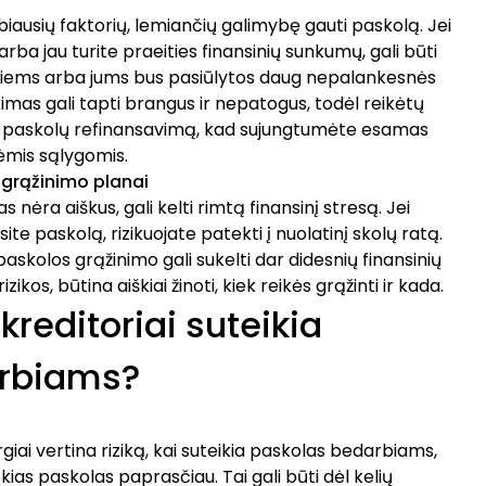
rbiausių faktorių, lemiančių galimybę gauti paskolą. Jei
i arba jau turite praeities finansinių sunkumų, gali būti
tiems arba jums bus pasiūlytos daug nepalankesnės
kimas gali tapti brangus ir nepatogus, todėl reikėtų
,
paskolų refinansavimą
, kad sujungtumėte esamas
ėmis sąlygomis.
s grąžinimo planai
 nėra aiškus, gali kelti rimtą finansinį stresą. Jei
site paskolą, rizikuojate patekti į nuolatinį skolų ratą.
askolos grąžinimo gali sukelti dar didesnių finansinių
zikos, būtina aiškiai žinoti, kiek reikės grąžinti ir kada.
 kreditoriai suteikia
arbiams?
iai vertina riziką, kai suteikia paskolas bedarbiams,
tokias paskolas paprasčiau. Tai gali būti dėl kelių