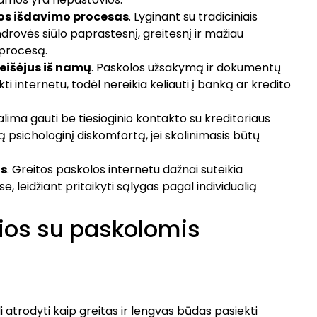
los išdavimo procesas
. Lyginant su tradiciniais
ndrovės siūlo paprastesnį, greitesnį ir mažiau
procesą.
eišėjus iš namų
. Paskolos užsakymą ir dokumentų
ti internetu, todėl nereikia keliauti į banką ar kredito
alima gauti be tiesioginio kontakto su kreditoriaus
 psichologinį diskomfortą, jei skolinimasis būtų
as
. Greitos paskolos internetu dažnai suteikia
 leidžiant pritaikyti sąlygas pagal individualią
sios su paskolomis
atrodyti kaip greitas ir lengvas būdas pasiekti