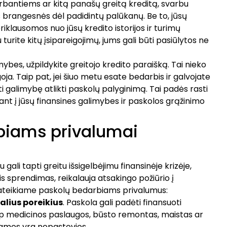
irbantiems ar kitą panašų greitą kreditą, svarbu
s brangesnės dėl padidintų palūkanų. Be to, jūsų
iklausomos nuo jūsų kredito istorijos ir turimų
u turite kitų įsipareigojimų, jums gali būti pasiūlytos ne
mybes, užpildykite greitojo kredito paraišką. Tai nieko
ja. Taip pat, jei šiuo metu esate bedarbis ir galvojate
i galimybę atlikti
paskolų palyginimą
. Tai padės rasti
ant į jūsų finansines galimybes ir paskolos grąžinimo
biams privalumai
ali tapti greitu išsigelbėjimu finansinėje krizėje,
nis sprendimas, reikalauja atsakingo požiūrio į
 pateikiame paskolų bedarbiams privalumus:
alius poreikius
. Paskola gali padėti finansuoti
aip medicinos paslaugos, būsto remontas, maistas ar
ajamos yra nepastovios.