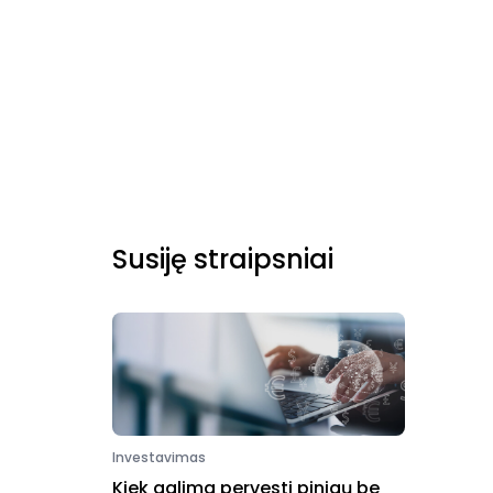
Susiję straipsniai
Investavimas
Kiek galima pervesti pinigų be