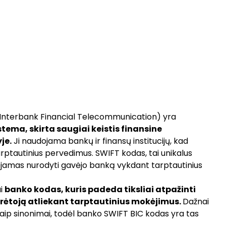
 Interbank Financial Telecommunication) yra
tema, skirta saugiai keistis finansine
je.
Ji naudojama bankų ir finansų institucijų, kad
ti tarptautinius pervedimus. SWIFT kodas, tai unikalus
udojamas nurodyti gavėjo banką vykdant tarptautinius
ai
banko kodas, kuris padeda tiksliai atpažinti
urėtoją atliekant tarptautinius mokėjimus.
Dažnai
aip sinonimai, todėl banko SWIFT BIC kodas yra tas