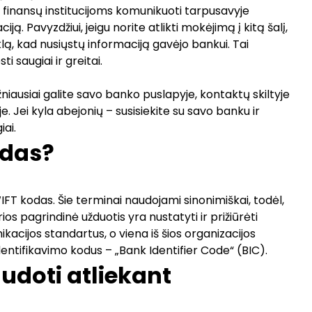
 finansų institucijoms komunikuoti tarpusavyje
. Pavyzdžiui, jeigu norite atlikti mokėjimą į kitą šalį,
ą, kad nusiųstų informaciją gavėjo bankui. Tai
ti saugiai ir greitai.
iausiai galite savo banko puslapyje, kontaktų skiltyje
e. Jei kyla abejonių – susisiekite su savo banku ir
iai.
odas?
IFT kodas. Šie terminai naudojami sinonimiškai, todėl,
ios pagrindinė užduotis yra nustatyti ir prižiūrėti
kacijos standartus, o viena iš šios organizacijos
dentifikavimo kodus – „Bank Identifier Code“ (BIC).
udoti atliekant