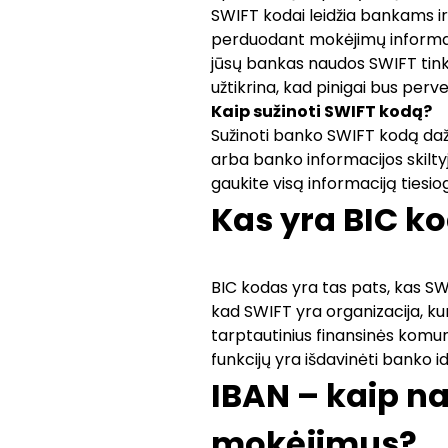
SWIFT kodai leidžia bankams ir
perduodant mokėjimų informaciją
jūsų bankas naudos SWIFT tinkl
užtikrina, kad pinigai bus perves
Kaip sužinoti SWIFT kodą?
Sužinoti banko SWIFT kodą dažn
arba banko informacijos skiltyj
gaukite visą informaciją tiesiog
Kas yra BIC k
BIC kodas yra tas pats, kas SW
kad SWIFT yra organizacija, kur
tarptautinius finansinės komuni
funkcijų yra išdavinėti banko i
IBAN – kaip na
mokėjimus?