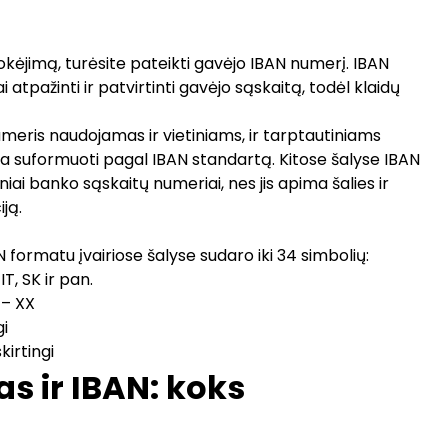
okėjimą, turėsite pateikti gavėjo IBAN numerį. IBAN
pažinti ir patvirtinti gavėjo sąskaitą, todėl klaidų
umeris naudojamas ir vietiniams, ir tarptautiniams
ra suformuoti pagal IBAN standartą. Kitose šalyse IBAN
tiniai banko sąskaitų numeriai, nes jis apima šalies ir
ją.
formatu įvairiose šalyse sudaro iki 34 simbolių:
 IT, SK ir pan.
– XX
gi
skirtingi
s ir IBAN: koks