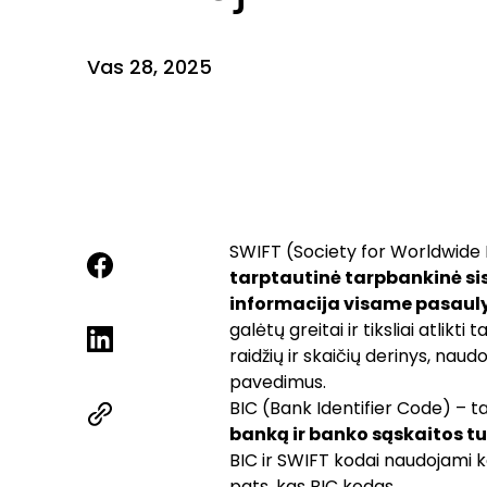
Vas 28, 2025
SWIFT (Society for Worldwide
tarptautinė tarpbankinė sis
informacija visame pasauly
galėtų greitai ir tiksliai atlik
raidžių ir skaičių derinys, na
pavedimus.
BIC (Bank Identifier Code) – t
banką ir banko sąskaitos t
BIC ir SWIFT kodai naudojami k
pats, kas BIC kodas.