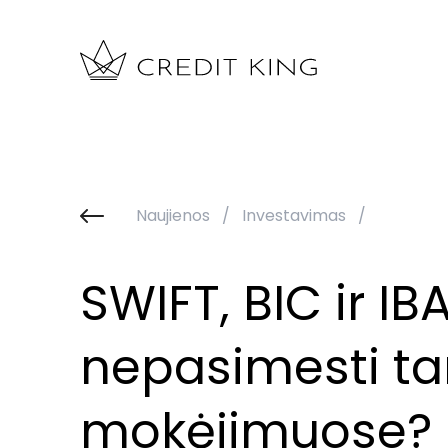
Naujienos
/
Investavimas
/
SWIFT, BIC ir IB
nepasimesti ta
mokėjimuose?