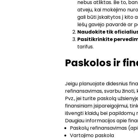
nebus atliktas. Be to, ban
atveju, kai mokėjimo nur
gali būti įskaitytos į kit
lėšų gavėjo pavardė ar p
Naudokite tik oficiali
Pasitikrinkite perved
tarifus.
Paskolos ir fi
Jeigu planuojate didesnius fin
refinansavimas, svarbu žinoti, 
Pvz., jei turite paskolą užsien
finansiniam įsipareigojimui, t
išvengti klaidų bei papildomų
Daugiau informacijos apie fina
Paskolų refinansavimas
(
ap
Vartojimo paskola