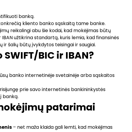
ifikuoti banką.
 konkrečią kliento banko sąskaitą tame banke.
mų reikalingi abu šie kodai, kad mokėjimas būtų
ir IBAN užtikrina standartą, kuris lemia, kad finansinės
ir šalių būtų įvykdytos teisingai ir saugiai.
o SWIFT/BIC ir IBAN?
jūsų banko internetinėje svetainėje arba sąskaitos
prisijungę prie savo internetinės bankininkystės
į banką.
mokėjimų patarimai
menis
– net maža klaida gali lemti, kad mokėjimas