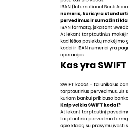
IBAN (International Bank Acc
numeris, kuris yra standart
pervedimus ir sumažinti kla
IBAN formatą, įskaitant Swedba
Atliekant tarptautinius mokėjim
kad lėšos pasiektų mokėjimo g
kodai ir IBAN numeriai yra pagr
operacijas.
Kas yra SWIFT
SWIFT kodas – tai unikalus ba
tarptautinius pervedimus. Jis s
kuriam bankui priklauso banko
Kaip veikia SWIFT kodai?
Atliekant tarptautinį pavedimą,
tarptautinio pervedimo formą
apie klaidą su prašymu įvesti š