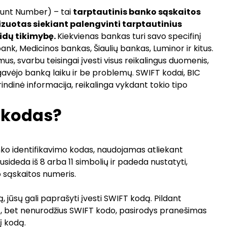
ount Number) – tai
tarptautinis banko sąskaitos
izuotas siekiant palengvinti tarptautinius
idų tikimybę.
Kiekvienas bankas turi savo specifinį
nk, Medicinos bankas, Šiaulių bankas, Luminor ir kitus.
us, svarbu teisingai įvesti visus reikalingus duomenis,
avėjo banką laiku ir be problemų. SWIFT kodai, BIC
indinė informacija, reikalinga vykdant tokio tipo
 kodas?
nko identifikavimo kodas, naudojamas atliekant
usideda iš 8 arba 11 simbolių ir padeda nustatyti,
 sąskaitos numeris.
 jūsų gali paprašyti įvesti SWIFT kodą. Pildant
, bet nenurodžius SWIFT kodo, pasirodys pranešimas
į kodą.