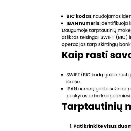
BIC kodas
naudojamas ident
IBAN numeris
identifikuoja
Daugumoje tarptautinių mokėji
atliktas teisingai. SWIFT (BIC) 
operacijos tarp skirtingų bankų 
Kaip rasti sav
SWIFT/BIC kodą galite rasti 
išraše.
IBAN numerį galite sužinoti 
paskyros arba kreipdamiesi 
Tarptautinių 
Patikrinkite visus duo