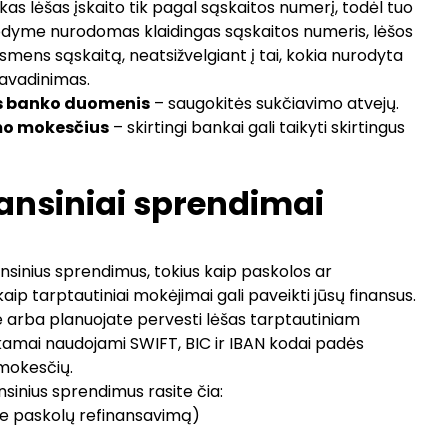
kas lėšas įskaito tik pagal sąskaitos numerį, todėl tuo
odyme nurodomas klaidingas sąskaitos numeris, lėšos
o asmens sąskaitą, neatsižvelgiant į tai, kokia nurodyta
avadinimas.
us banko duomenis
– saugokitės sukčiavimo atvejų.
imo mokesčius
– skirtingi bankai gali taikyti skirtingus
nansiniai sprendimai
ansinius sprendimus, tokius kaip paskolos ar
kaip tarptautiniai mokėjimai gali paveikti jūsų finansus.
yje arba planuojate pervesti lėšas tarptautiniam
inkamai naudojami SWIFT, BIC ir IBAN kodai padės
 mokesčių.
nsinius sprendimus rasite čia:
ie paskolų refinansavimą
)