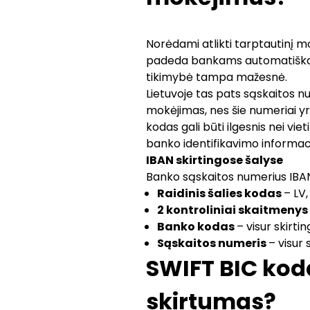
Norėdami atlikti tarptautinį m
padeda bankams automatiškai at
tikimybė tampa mažesnė.
Lietuvoje tas pats sąskaitos n
mokėjimas, nes šie numeriai y
kodas gali būti ilgesnis nei vie
banko identifikavimo informaci
IBAN skirtingose šalyse
Banko sąskaitos numerius IBAN 
Raidinis šalies kodas
– LV,
2 kontroliniai skaitmenys
Banko kodas
– visur skirtin
Sąskaitos numeris
– visur 
SWIFT BIC koda
skirtumas?