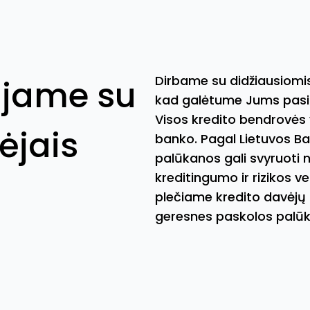
Dirbame su didžiausiomis
jame su
kad galėtume Jums pasiūl
Visos kredito bendrovės y
ėjais
banko. Pagal Lietuvos B
palūkanos gali svyruoti n
kreditingumo ir rizikos v
plečiame kredito davėjų 
geresnes paskolos palū