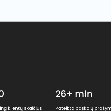
0
26+ mln
ing klientų skaičius
Pateikta paskolų prašy