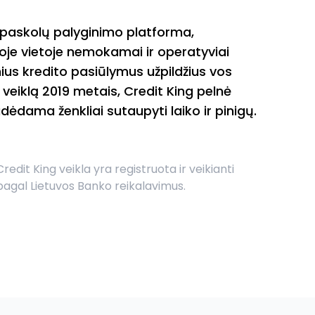
 paskolų palyginimo platforma,
noje vietoje nemokamai ir operatyviai
ius kredito pasiūlymus užpildžius vos
 veiklą 2019 metais, Credit King pelnė
ėdama ženkliai sutaupyti laiko ir pinigų.
Credit King veikla yra registruota ir veikianti
pagal Lietuvos Banko reikalavimus.