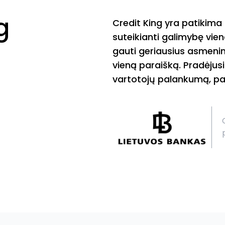
g
Credit King yra patikima
suteikianti galimybę vie
gauti geriausius asmenin
vieną paraišką. Pradėjusi
vartotojų palankumą, pad