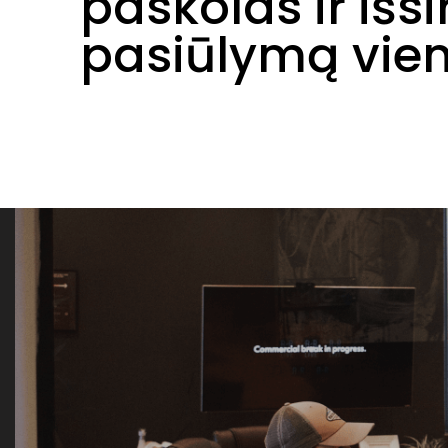
paskolas ir išs
pasiūlymą vieno