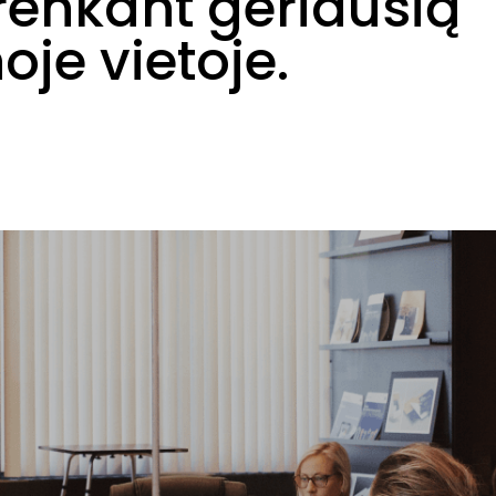
irenkant geriausią
je vietoje.