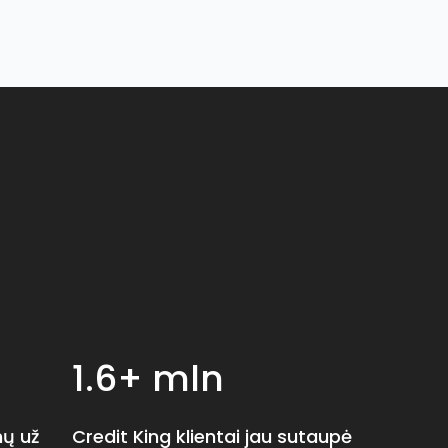
1.6+ mln
mų už
Credit King klientai jau sutaupė