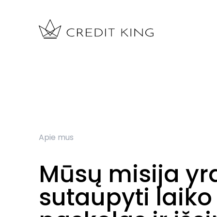
Apie mus
Mūsų misija y
sutaupyti laiko 