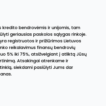
 kredito bendrovėmis ir unijomis, tam
yti geriausias paskolos sąlygas rinkoje.
ra registruotos ir prižiūrimos Lietuvos
anko reikalavimus finansų bendrovių
uo 5% iki 75%, atsižvelgiant į atliktą Jūsų
ertinimą. Atsakingai atrenkame ir
tinklą, siekdami pasiūlyti Jums dar
kanas.